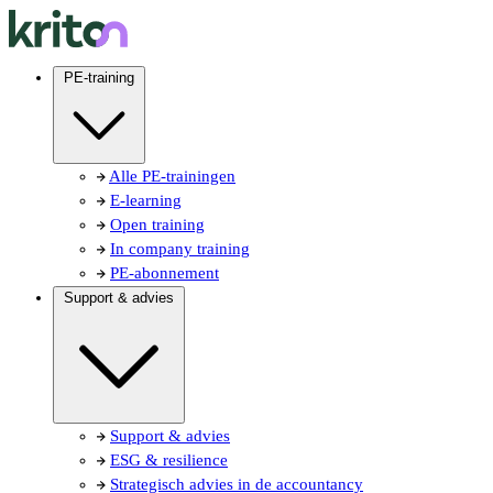
PE-training
Alle PE-trainingen
E-learning
Open training
In company training
PE-abonnement
Support & advies
Support & advies
ESG & resilience
Strategisch advies in de accountancy