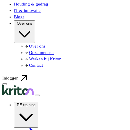
Houding & gedrag
IT & innovatie
Blogs
Over ons
Over ons
Onze mensen
Werken bij Kriton
Contact
Inloggen
PE-training