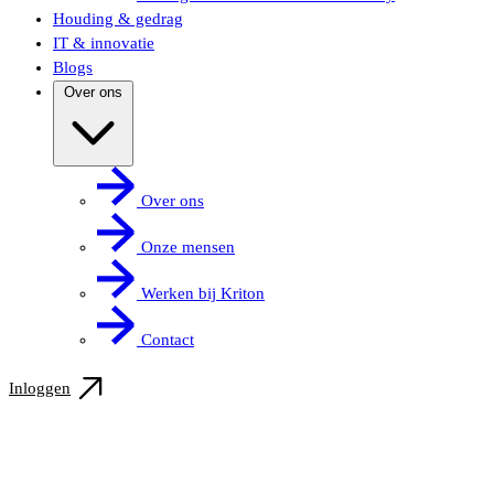
Houding & gedrag
IT & innovatie
Blogs
Over ons
Over ons
Onze mensen
Werken bij Kriton
Contact
Inloggen