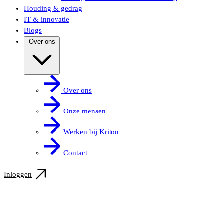
Houding & gedrag
IT & innovatie
Blogs
Over ons
Over ons
Onze mensen
Werken bij Kriton
Contact
Inloggen