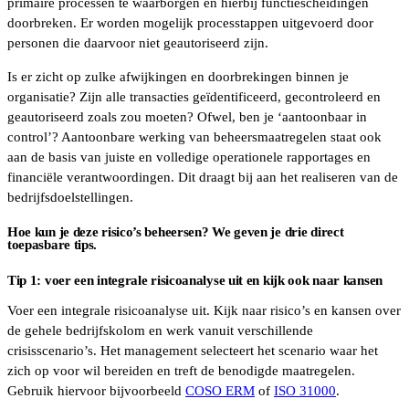
primaire processen te waarborgen en hierbij functiescheidingen
doorbreken. Er worden mogelijk processtappen uitgevoerd door
personen die daarvoor niet geautoriseerd zijn.
Is er zicht op zulke afwijkingen en doorbrekingen binnen je
organisatie? Zijn alle transacties geïdentificeerd, gecontroleerd en
geautoriseerd zoals zou moeten? Ofwel, ben je ‘aantoonbaar in
control’? Aantoonbare werking van beheersmaatregelen staat ook
aan de basis van juiste en volledige operationele rapportages en
financiële verantwoordingen. Dit draagt bij aan het realiseren van de
bedrijfsdoelstellingen.
Hoe kun je deze risico’s beheersen? We geven je drie direct
toepasbare tips.
Tip 1: voer een integrale risicoanalyse uit en kijk ook naar kansen
Voer een integrale risicoanalyse uit. Kijk naar risico’s en kansen over
de gehele bedrijfskolom en werk vanuit verschillende
crisisscenario’s. Het management selecteert het scenario waar het
zich op voor wil bereiden en treft de benodigde maatregelen.
Gebruik hiervoor bijvoorbeeld
COSO ERM
of
ISO
31000
.