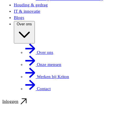
Houding & gedrag
IT & innovatie
Blogs
Over ons
Over ons
Onze mensen
Werken bij Kriton
Contact
Inloggen