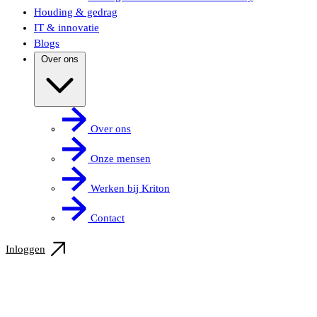
Houding & gedrag
IT & innovatie
Blogs
Over ons
Over ons
Onze mensen
Werken bij Kriton
Contact
Inloggen