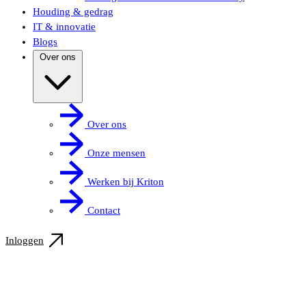
Houding & gedrag
IT & innovatie
Blogs
Over ons
Over ons
Onze mensen
Werken bij Kriton
Contact
Inloggen