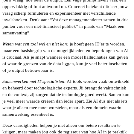
jouw vraag, hoe beter de output. Een vage prompt levert vaak een
oppervlakkig of fout antwoord op. Concreet betekent dit: leer jouw
vraag scherp formuleren en experimenteer met verschillende
invalshoeken. Denk aan: “Vat deze managementletter samen in drie
punten voor een niet-financieel publiek” in plaats van “Maak een
samenvatting”.
Weten wat een tool wel en niet kan:
je hoeft geen IT’er te worden,
maar een basisbegrip van de mogelijkheden en beperkingen van AI
is cruciaal. Als je snapt wanneer een model hallucinaties kan geven
of waar de grenzen van de data liggen, kun je veel beter inschatten
of je output betrouwbaar is.
Samenwerken met IT-specialisten:
AI-tools worden vaak ontwikkeld
en beheerd door technologische experts. Jij brengt de vaktechniek
en de context, zij zorgen dat de technologie goed werkt. Samen kun
je veel meer waarde creëren dan ieder apart. Zie AI dus niet als iets
waar je alleen mee moet worstelen, maar als een domein waarin
samenwerking essentieel is.
Deze vaardigheden helpen je niet alleen om betere resultaten te
krijgen, maar maken jou ook de regisseur van hoe AI in je praktijk