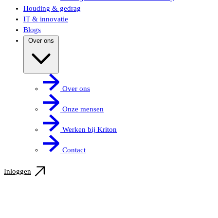
Houding & gedrag
IT & innovatie
Blogs
Over ons
Over ons
Onze mensen
Werken bij Kriton
Contact
Inloggen