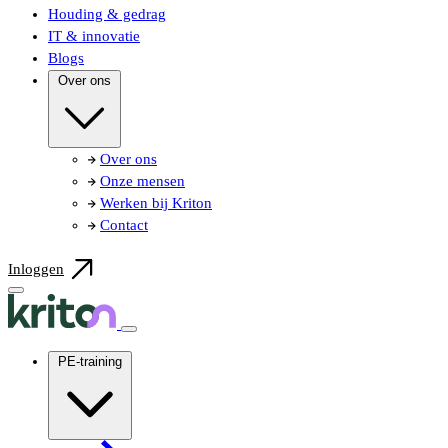
Houding & gedrag
IT & innovatie
Blogs
Over ons
Over ons
Onze mensen
Werken bij Kriton
Contact
Inloggen
PE-training