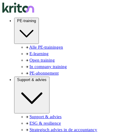
PE-training
Alle PE-trainingen
E-learning
Open training
In company training
PE-abonnement
Support & advies
Support & advies
ESG & resilience
Strategisch advies in de accountancy