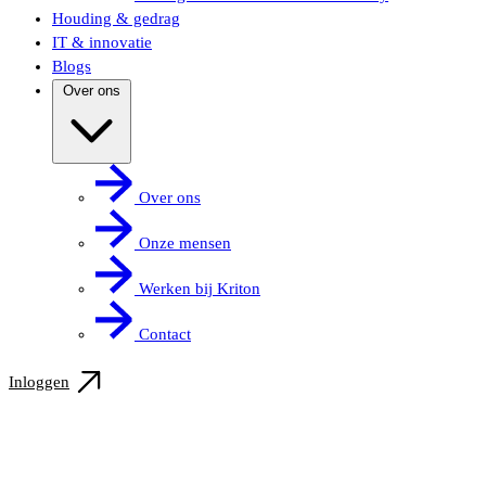
Houding & gedrag
IT & innovatie
Blogs
Over ons
Over ons
Onze mensen
Werken bij Kriton
Contact
Inloggen