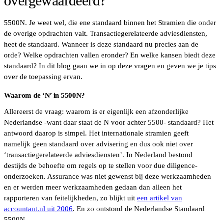
overgewaardeerd?
5500N. Je weet wel, die ene standaard binnen het Stramien die onder
de overige opdrachten valt. Transactiegerelateerde adviesdiensten,
heet de standaard. Wanneer is deze standaard nu precies aan de
orde? Welke opdrachten vallen eronder? En welke kansen biedt deze
standaard? In dit blog gaan we in op deze vragen en geven we je tips
over de toepassing ervan.
Waarom de ‘N’ in 5500N?
Allereerst de vraag: waarom is er eigenlijk een afzonderlijke
Nederlandse -want daar staat de N voor achter 5500- standaard? Het
antwoord daarop is simpel. Het internationale stramien geeft
namelijk geen standaard over advisering en dus ook niet over
‘transactiegerelateerde adviesdiensten’. In Nederland bestond
destijds de behoefte om regels op te stellen voor due diligence-
onderzoeken. Assurance was niet gewenst bij deze werkzaamheden
en er werden meer werkzaamheden gedaan dan alleen het
rapporteren van feitelijkheden, zo blijkt uit
een artikel van
accountant.nl uit 2006
. En zo ontstond de Nederlandse Standaard
5500N.