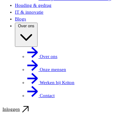
Houding & gedrag
IT & innovatie
Blogs
Over ons
Over ons
Onze mensen
Werken bij Kriton
Contact
Inloggen